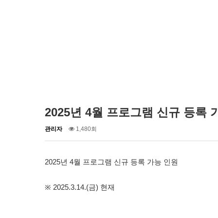
2025년 4월 프로그램 신규 등록 가능
작
조
관리자
1,480회
성
회
자
2025년 4
월 프로그램 신규 등록 가능 인원
2025.3.14.(
)
※
금
현재