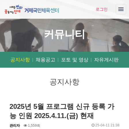
로그인
커뮤니티
공지사항
채용공고
포토 및 영상
자유게시판
공지사항
2025년 5월 프로그램 신규 등록 가
능 인원 2025.4.11.(금) 현재
작
조
작
25-04-11 21:38
관리자
1,559회