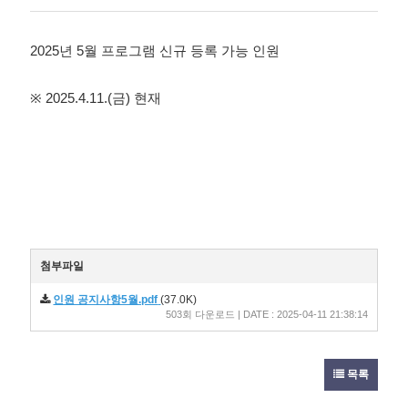
성
회
성
자
일
2025년 5
월 프로그램 신규 등록 가능 인원
2025.4.11.(
)
※
금
현재
첨부파일
인원 공지사항5월.pdf
(37.0K)
503회 다운로드 | DATE : 2025-04-11 21:38:14
목록