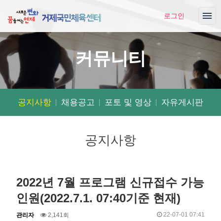
로그인
커뮤니티
공지사항
채용공고
포토 및 영상
자유게시판
공지사항
2022년 7월 프로그램 신규접수 가능
인원(2022.7.1. 07:40기준 현재)
작
조
작
22-07-01 07:41
관리자
2,141회