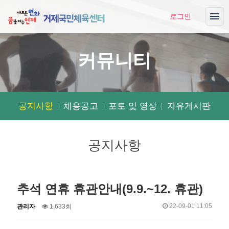
로그인
커뮤니티
공지사항
채용공고
포토 및 영상
자유게시판
공지사항
추석 연휴 휴관안내(9.9.~12. 휴관)
작
조
작
22-09-01 11:05
관리자
1,633회
성
회
성
자
일