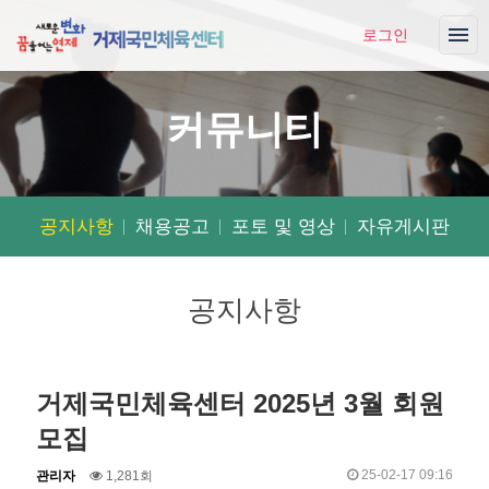
로그인
커뮤니티
공지사항
채용공고
포토 및 영상
자유게시판
공지사항
거제국민체육센터 2025년 3월 회원
모집
작
조
작
25-02-17 09:16
관리자
1,281회