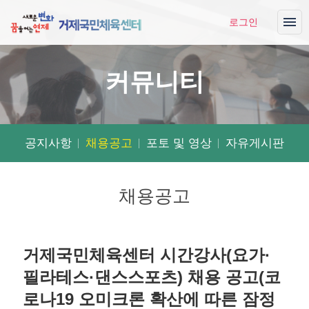
로그인
커뮤니티
공지사항
채용공고
포토 및 영상
자유게시판
채용공고
거제국민체육센터 시간강사(요가·
필라테스·댄스스포츠) 채용 공고(코
로나19 오미크론 확산에 따른 잠정