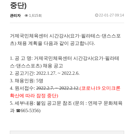
중단)
작
조
작
22-01-27 09:14
관리자
1,615회
성
회
성
자
일
거제국민체육센터 시간강사
(
요가
·
필라테스
·
댄스스포
츠
)
채용 계획을 다음과 같이 공고합니다
.
1.
공 고 명
:
거제국민체육센터 시간강사
(
요가
·
필라테
스
·
댄스스포츠
)
채용 공고
2.
공고기간
: 2022.1.27. ~ 2022.2.6.
3.
채용인원
: 5
명
4.
원서접수
:
2022.2.7. ~ 2022.2.12
.
(코로나19 오미크론
확산에 따라 잠정 중단)
5.
세부내용
:
붙임 공고문 참조
(
문의
:
연제구 문화체육
과
☎
665-5356)