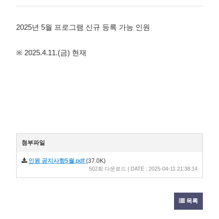
성
회
성
자
일
2025년 5
월 프로그램 신규 등록 가능 인원
2025.4.11.(
)
※
금
현재
첨부파일
인원 공지사항5월.pdf
(37.0K)
502회 다운로드 | DATE : 2025-04-11 21:38:14
목록