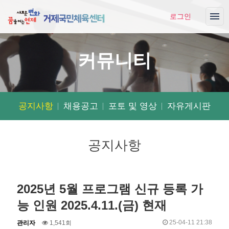
로그인
커뮤니티
공지사항
채용공고
포토 및 영상
자유게시판
공지사항
2025년 5월 프로그램 신규 등록 가
능 인원 2025.4.11.(금) 현재
작
조
작
25-04-11 21:38
관리자
1,541회