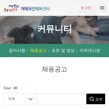
로그인
커뮤니티
공지사항
채용공고
포토 및 영상
자유게시판
채용공고
Total :
40
검
검
검색
색
색
대
어
필
상