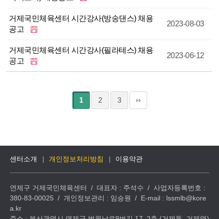
거제국민체육센터 시간강사(방송댄스) 채용
2023-08-03
공고
거제국민체육센터 시간강사(필라테스) 채용
2023-06-12
공고
열
페
페
페
1
2
3
린
이
지
이
이
지
지
센터소개
개인정보처리방침
이용약관
연제구 거제국민체육센터 / 대표자 : 주석수 / 사업자등록번호 :
380-83-00025 / 개인정보관리 : 임승원 / E-mail : lssmlb@kore
a.kr
주소 : 부산광역시 연제구 법원남로9번길 17, 2층 (거제동, 거제역)