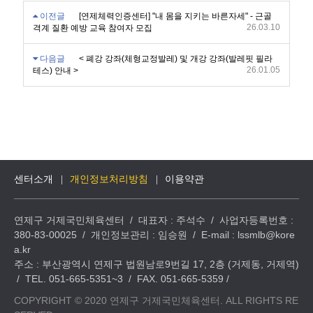
이전글
[연제체력인증센터] "내 몸을 지키는 바른자세" - 근골
26.03.10
격계 질환 예방 교육 참여자 모집
다음글
< 폐강 강좌(체형교정발레) 및 개강 강좌(발레핏 필라
26.01.05
테스) 안내 >
센터소개
개인정보처리방침
이용약관
연제구 거제국민체육센터 / 대표자 : 주석수 / 사업자등록번호 :
380-83-00025 / 개인정보관리 : 임승원 / E-mail : lssmlb@kore
a.kr
주소 : 부산광역시 연제구 법원남로9번길 17, 2층 (거제동, 거제역)
/ TEL. 051-665-5351~3 / FAX. 051-665-5359 /
COPYRIGHT © 2020 연제구 거제국민체육센터. ALL RIGHTS RE