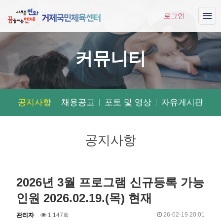
로그인
커뮤니티
공지사항
채용공고
포토 및 영상
자유게시판
공지사항
2026년 3월 프로그램 신규등록 가능
인원 2026.02.19.(목) 현재
작
조
작
26-02-19 20:01
관리자
1,147회