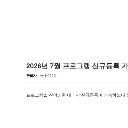
2026년 7월 프로그램 신규등록 가능
작
조
관리자
1,029회
성
회
자
프로그램별 잔여인원 내에서 신규등록이 가능하오니 정