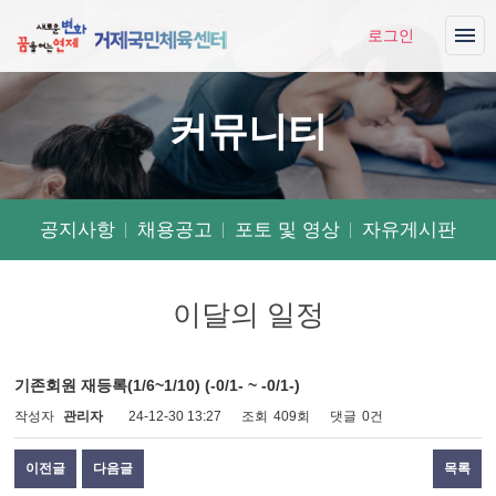
로그인
커뮤니티
공지사항
채용공고
포토 및 영상
자유게시판
이달의 일정
기존회원 재등록(1/6~1/10) (-0/1- ~ -0/1-)
작
페이지 정보
작성자
관리자
24-12-30 13:27
조회
409회
댓글
0건
성
일
이전글
다음글
목록