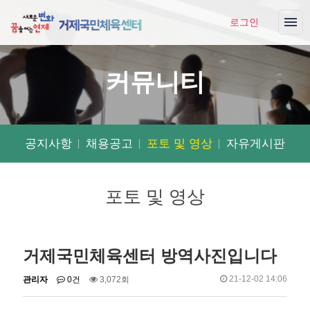
로그인
커뮤니티
공지사항
채용공고
포토 및 영상
자유게시판
포토 및 영상
거제국민체육센터 방역사진입니다
작
댓
조
작
21-12-02 14:06
관리자
0건
3,072회
성
글
회
성
자
일